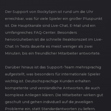
Der Support von RockySpin ist rund um die Uhr
erreichbar, was für viele Spieler ein großer Pluspunkt
ist. Die Hauptkanäle sind Live-Chat, E-Mail und ein
umfangreiches FAQ-Center. Besonders
hervorzuheben ist die schnelle Reaktionszeit im Live-
Chat: In Tests dauerte es meist weniger als zwei
Minuten, bis ein freundlicher Mitarbeiter antwortete.
Darüber hinaus ist das Support-Team mehrsprachig
aufgestellt, was besonders für internationale Spieler
wichtig ist. Deutschsprachige Kunden erhalten
kompetente und verständliche Antworten, die auch
komplexe Anliegen klären. Die Mitarbeiter wirken gut
geschult und gehen individuell auf die jeweiligen
Probleme ein, statt Standardantworten zu liefern.