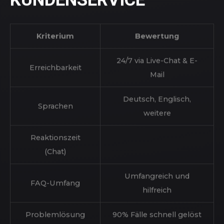
KUNDENSERVICE
Kriterium
Bewertung
24/7 via Live-Chat & E-
Erreichbarkeit
Mail
Deutsch, Englisch,
Sprachen
weitere
Reaktionszeit
(Chat)
Umfangreich und
FAQ-Umfang
hilfreich
Problemlösung
90% Fälle schnell gelöst