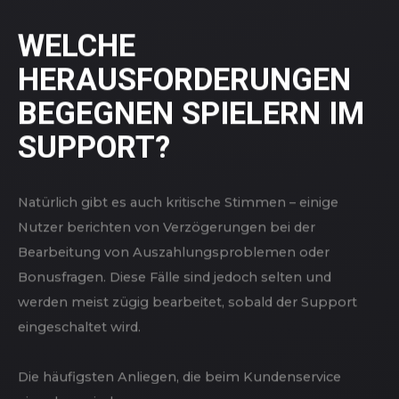
WELCHE
HERAUSFORDERUNGEN
BEGEGNEN SPIELERN IM
SUPPORT?
Natürlich gibt es auch kritische Stimmen – einige
Nutzer berichten von Verzögerungen bei der
Bearbeitung von Auszahlungsproblemen oder
Bonusfragen. Diese Fälle sind jedoch selten und
werden meist zügig bearbeitet, sobald der Support
eingeschaltet wird.
Die häufigsten Anliegen, die beim Kundenservice