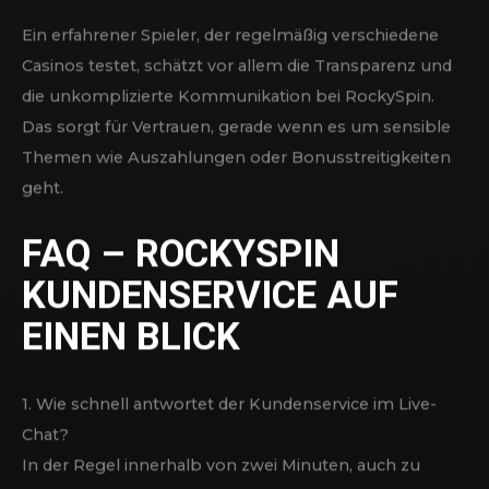
Ein erfahrener Spieler, der regelmäßig verschiedene
Casinos testet, schätzt vor allem die Transparenz und
die unkomplizierte Kommunikation bei RockySpin.
Das sorgt für Vertrauen, gerade wenn es um sensible
Themen wie Auszahlungen oder Bonusstreitigkeiten
geht.
FAQ – ROCKYSPIN
KUNDENSERVICE AUF
EINEN BLICK
1. Wie schnell antwortet der Kundenservice im Live-
Chat?
In der Regel innerhalb von zwei Minuten, auch zu