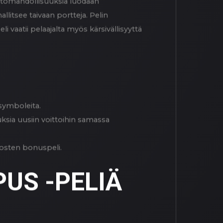
RVOSTELU
oittomahdollisuuksia luodaan
litsee taivaan portteja. Pelin
i vaatii pelaajalta myös kärsivällisyyttä
 symboleita.
uksia uusiin voittoihin samassa
rrosten bonuspeli.
US -PELIÄ