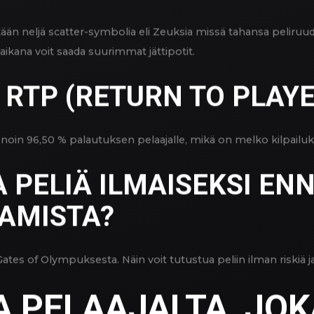
OIDA ILMAISKIERROKSE
tään neljä scatter-symbolia eli Zeuksia missä tahansa peliruud
 aikana voit saada suurimmat jättipotit.
 RTP (RETURN TO PLAYE
i noin 96,50 % palautuksen pelaajalle, mikä on melko kilpail
 PELIÄ ILMAISEKSI EN
AMISTA?
ates of Olympuksesta. Näin voit tutustua peliin ilman riskiä ja 