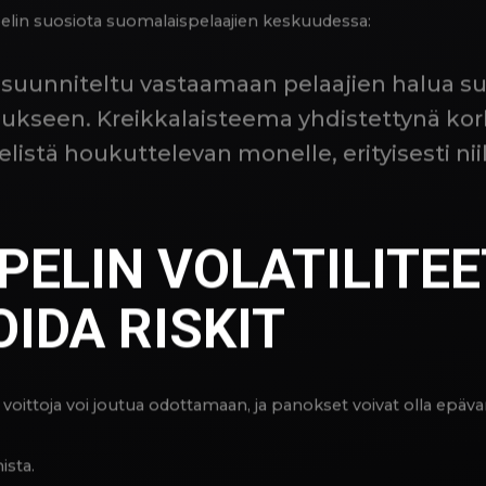
TTÄJÄN NÄKÖKULM
lin suosiota suomalaispelaajien keskuudessa:
uunniteltu vastaamaan pelaajien halua suur
kseen. Kreikkalaisteema yhdistettynä kork
istä houkuttelevan monelle, erityisesti niil
PELIN VOLATILITEE
IDA RISKIT
ttä voittoja voi joutua odottamaan, ja panokset voivat olla epäv