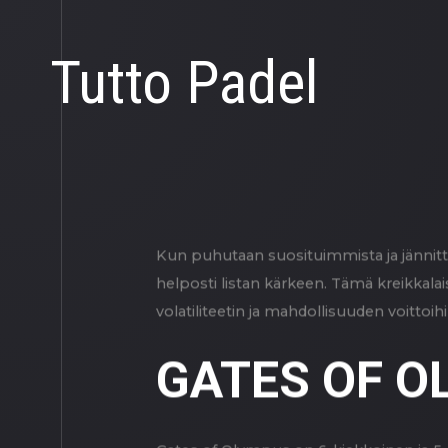
Tutto Padel
Kun puhutaan suosituimmista ja jännitt
helposti listan kärkeen. Tämä kreikkal
volatiliteetin ja mahdollisuuden voitto