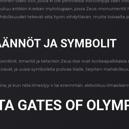
LYMPUS – LYHYT A
vinen video slot, jossa ei ole perinteisiä voittolinjoja vaan v
tuu antiikin Kreikan mytologiaan, jossa Zeus-monumentti hal
ollisuudet tekevät siitä hyvin viihdyttävän, mutta toisaalta pel
ÄÄNNÖT JA SYMBOLIT
rpentiinit, timantit ja tietenkin Zeus itse ovat korkeapalkkaisia
atoavat, ja uusia symboleita putoaa tilalle, tarjoten mahdollisu
ina, ja kun niitä ilmestyy 4 tai enemmän, aktivoituu ilmaiskie
TA GATES OF OLYMP