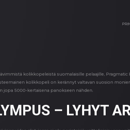
PRI
ävimmistä kolikkopeleistä suomalaisille pelaajille, Pragmat
aisteemainen kolikkopeli on kerännyt valtavan suosion monie
ihin jopa 5000-kertaisena panokseen nähden.