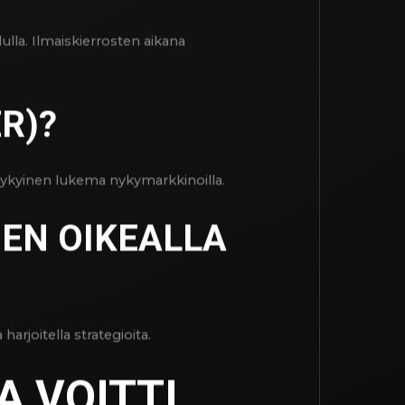
T?
ulla. Ilmaiskierrosten aikana
R)?
ukykyinen lukema nykymarkkinoilla.
NEN OIKEALLA
harjoitella strategioita.