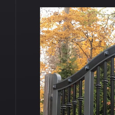
SUOMESSA?