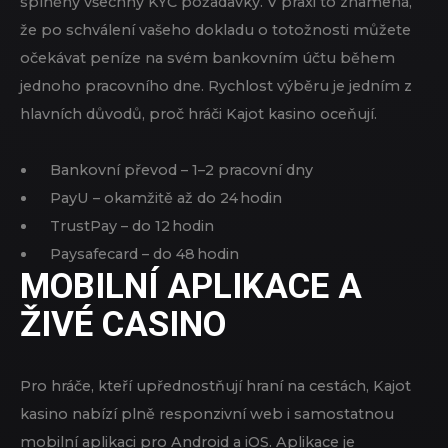
splněny všechny KYC požadavky. V praxi to znamená,
že po schválení vašeho dokladu o totožnosti můžete
očekávat peníze na svém bankovním účtu během
jednoho pracovního dne. Rychlost výběru je jedním z
hlavních důvodů, proč hráči Kajot kasino oceňují.
Bankovní převod – 1–2 pracovní dny
PayU – okamžitě až do 24 hodin
TrustPay – do 12 hodin
Paysafecard – do 48 hodin
MOBILNÍ APLIKACE A
ŽIVÉ CASINO
Pro hráče, kteří upřednostňují hraní na cestách, Kajot
kasino nabízí plně responzivní web i samostatnou