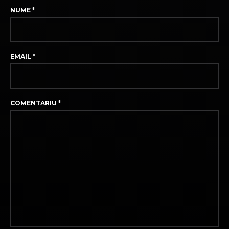
NUME
*
EMAIL
*
COMENTARIU
*